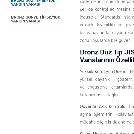
BRONZ DÜZ TIP 5K/10K
sistemlerinin önemli bir par
YANGIN VANASI
şekilde kontrol edilmesine 
Industrial Standards) stan
BRONZ GÖNYE TIP 5K/10K
YANGIN VANASI
yüksek dayanıklılık ve güve
bu vanaların korozyona karş
zorlu koşullarda bile güvenli 
Bronz Düz Tip JI
Vanalarının Özellik
Yüksek Korozyon Direnci
: B
yüksek dayanıklılık gösterir.
ve endüstriyel ortamlarda
kullanılmasını sağlar.
Güvenilir Akış Kontrolü
: Dü
açma işlemlerini kolaylaşt
müdahale için kritik öneme s
Kolay Montaj ve Bakım
: 