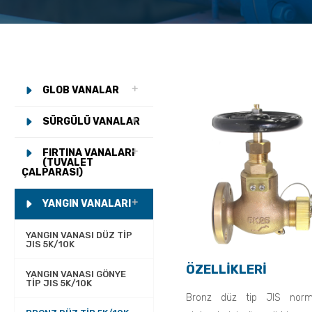
GLOB VANALAR
SÜRGÜLÜ VANALAR
FIRTINA VANALARI
(TUVALET
ÇALPARASI)
YANGIN VANALARI
YANGIN VANASI DÜZ TIP
JIS 5K/10K
ÖZELLİKLERİ
YANGIN VANASI GÖNYE
TIP JIS 5K/10K
Bronz düz tip JIS normu