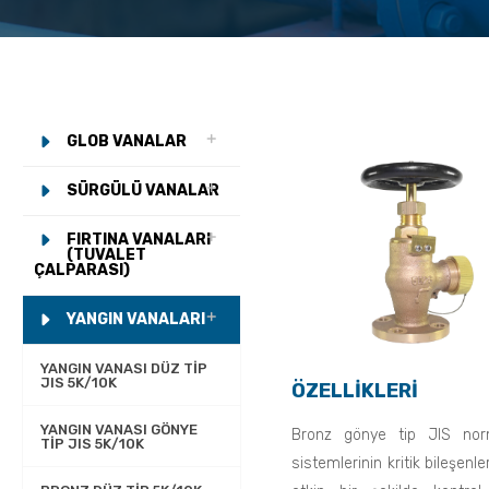
GLOB VANALAR
SÜRGÜLÜ VANALAR
FIRTINA VANALARI
(TUVALET
ÇALPARASI)
YANGIN VANALARI
YANGIN VANASI DÜZ TIP
JIS 5K/10K
ÖZELLİKLERİ
YANGIN VANASI GÖNYE
Bronz gönye tip JIS norm
TIP JIS 5K/10K
sistemlerinin kritik bileşenl