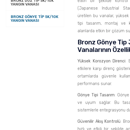
BRONZ DÜZ TIP 5K/10K
etkin bir şekilde kontro
YANGIN VANASI
(Japanese Industrial Sta
üretilen bu vanalar, yüksek 
BRONZ GÖNYE TIP 5K/10K
YANGIN VANASI
tipi tasarım, montaj ve ku
alanlarda etkin bir çözüm su
Bronz Gönye Tip 
Vanalarının Özellik
Yüksek Korozyon Direnci
: 
etkilere karşı direnç gösteri
ortamlarda güvenle kulla
performans sunar.
Gönye Tipi Tasarım
: Gönye 
ve uyum sağlar. Bu tasar
sistemlerle entegrasyonu da 
Güvenilir Akış Kontrolü
: Bro
hızlı ve etkili bir şekild