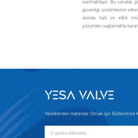
sunmaktayız. Bu vanalar, güve
güvenliği sistemlerinin etkin
anında hızlı ve etkili mü
çözümleri sağlamakta kararlı
Yeniliklerden Haberdar Olmak İçin Bültenimize Ka