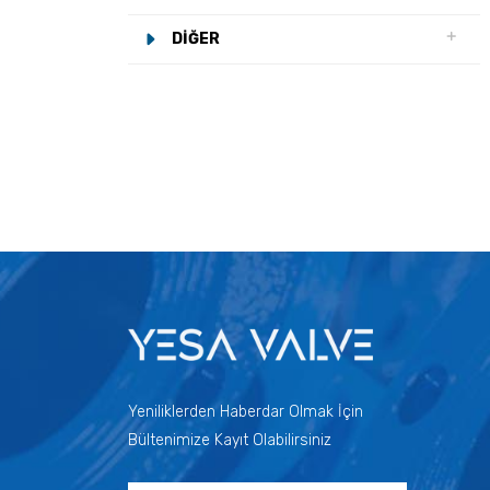
DIĞER
Yeniliklerden Haberdar Olmak İçin
Bültenimize Kayıt Olabilirsiniz